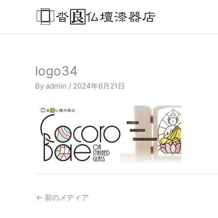
内
容
を
ス
キ
ッ
logo34
プ
By
admin
/
2024年6月21日
←
前のメディア